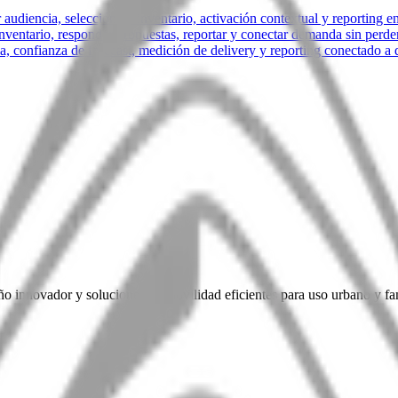
audiencia, selección de inventario, activación contextual y reporting e
ventario, responder propuestas, reportar y conectar demanda sin perder
a, confianza de forecast, medición de delivery y reporting conectado a
o innovador y soluciones de movilidad eficientes para uso urbano y fam