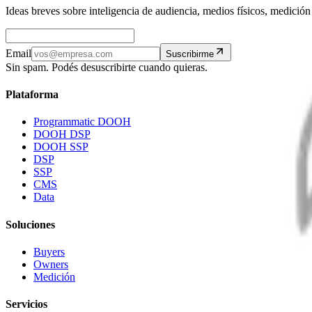
Ideas breves sobre inteligencia de audiencia, medios físicos, medic
Email
Suscribirme
Sin spam. Podés desuscribirte cuando quieras.
Plataforma
Programmatic DOOH
DOOH DSP
DOOH SSP
DSP
SSP
CMS
Data
Soluciones
Buyers
Owners
Medición
Servicios