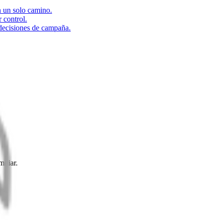
n un solo camino.
 control.
 decisiones de campaña.
iliar.