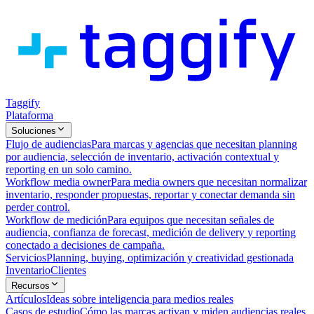
Taggify
Plataforma
Soluciones
Flujo de audiencias
Para marcas y agencias que necesitan planning
por audiencia, selección de inventario, activación contextual y
reporting en un solo camino.
Workflow media owner
Para media owners que necesitan normalizar
inventario, responder propuestas, reportar y conectar demanda sin
perder control.
Workflow de medición
Para equipos que necesitan señales de
audiencia, confianza de forecast, medición de delivery y reporting
conectado a decisiones de campaña.
Servicios
Planning, buying, optimización y creatividad gestionada
Inventario
Clientes
Recursos
Artículos
Ideas sobre inteligencia para medios reales
Casos de estudio
Cómo las marcas activan y miden audiencias reales