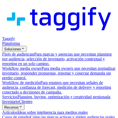
Taggify
Plataforma
Soluciones
Flujo de audiencias
Para marcas y agencias que necesitan planning
por audiencia, selección de inventario, activación contextual y
reporting en un solo camino.
Workflow media owner
Para media owners que necesitan normalizar
inventario, responder propuestas, reportar y conectar demanda sin
perder control.
Workflow de medición
Para equipos que necesitan señales de
audiencia, confianza de forecast, medición de delivery y reporting
conectado a decisiones de campaña.
Servicios
Planning, buying, optimización y creatividad gestionada
Inventario
Clientes
Recursos
Artículos
Ideas sobre inteligencia para medios reales
Casos de estudio
Cómo las marcas activan y miden audiencias reales