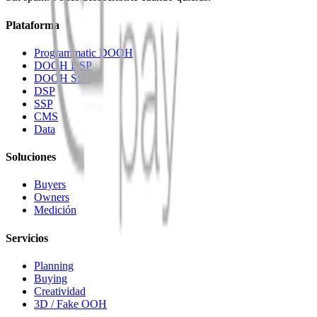
Plataforma
Programmatic DOOH
DOOH DSP
DOOH SSP
DSP
SSP
CMS
Data
Soluciones
Buyers
Owners
Medición
Servicios
Planning
Buying
Creatividad
3D / Fake OOH