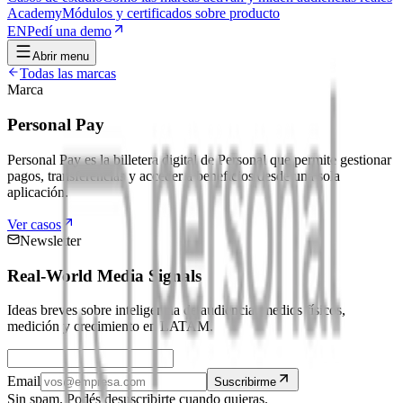
Academy
Módulos y certificados sobre producto
EN
Pedí una demo
Abrir menu
Todas las marcas
Marca
Personal Pay
Personal Pay es la billetera digital de Personal que permite gestionar
pagos, transferencias y acceder a beneficios desde una sola
aplicación.
Ver casos
Newsletter
Real-World Media Signals
Ideas breves sobre inteligencia de audiencia, medios físicos,
medición y crecimiento en LATAM.
Email
Suscribirme
Sin spam. Podés desuscribirte cuando quieras.