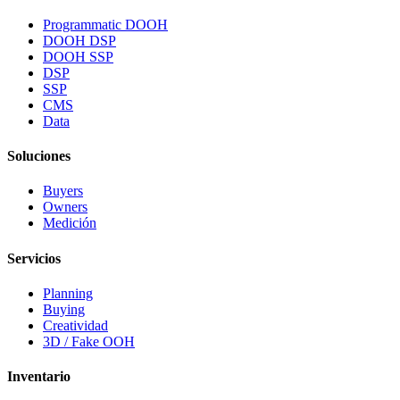
Programmatic DOOH
DOOH DSP
DOOH SSP
DSP
SSP
CMS
Data
Soluciones
Buyers
Owners
Medición
Servicios
Planning
Buying
Creatividad
3D / Fake OOH
Inventario