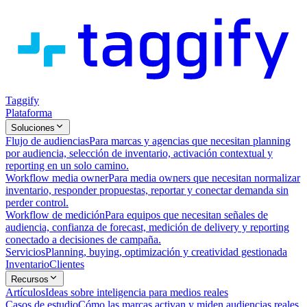
Taggify
Plataforma
Soluciones
Flujo de audiencias
Para marcas y agencias que necesitan planning
por audiencia, selección de inventario, activación contextual y
reporting en un solo camino.
Workflow media owner
Para media owners que necesitan normalizar
inventario, responder propuestas, reportar y conectar demanda sin
perder control.
Workflow de medición
Para equipos que necesitan señales de
audiencia, confianza de forecast, medición de delivery y reporting
conectado a decisiones de campaña.
Servicios
Planning, buying, optimización y creatividad gestionada
Inventario
Clientes
Recursos
Artículos
Ideas sobre inteligencia para medios reales
Casos de estudio
Cómo las marcas activan y miden audiencias reales