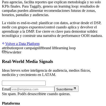
Para agencias, facilita reportes que explican metodología y no solo
KPIs finales. Para Taggify, genera un learning loop: resultados de
campañas pueden alimentar recomendaciones futuras de zonas,
horarios, pantallas y audiencias.
La visión es end-to-end: planificar con datos, activar desde el DSP,
medir con grupos expuestos/control cuando aplica y devolver el
aprendizaje a la DMP. Ese cierre es clave para demostrar solidez
tecnológica y construir una narrativa de performance OOH madura.
Volver a
Data Platform
attribution
post campaign
lift
brand lift
learning loop
Newsletter
Real-World Media Signals
Ideas breves sobre inteligencia de audiencia, medios físicos,
medición y crecimiento en LATAM.
Email
Suscribirme
Sin spam. Podés desuscribirte cuando quieras.
Plataforma