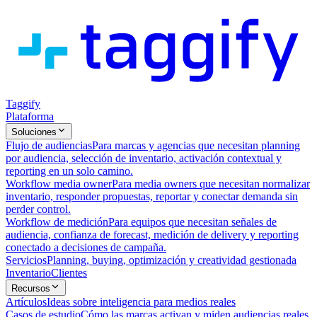
Taggify
Plataforma
Soluciones
Flujo de audiencias
Para marcas y agencias que necesitan planning
por audiencia, selección de inventario, activación contextual y
reporting en un solo camino.
Workflow media owner
Para media owners que necesitan normalizar
inventario, responder propuestas, reportar y conectar demanda sin
perder control.
Workflow de medición
Para equipos que necesitan señales de
audiencia, confianza de forecast, medición de delivery y reporting
conectado a decisiones de campaña.
Servicios
Planning, buying, optimización y creatividad gestionada
Inventario
Clientes
Recursos
Artículos
Ideas sobre inteligencia para medios reales
Casos de estudio
Cómo las marcas activan y miden audiencias reales