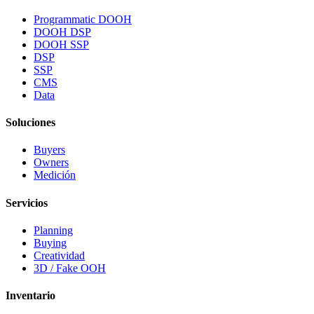
Programmatic DOOH
DOOH DSP
DOOH SSP
DSP
SSP
CMS
Data
Soluciones
Buyers
Owners
Medición
Servicios
Planning
Buying
Creatividad
3D / Fake OOH
Inventario