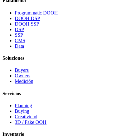
Plataforma
Programmatic DOOH
DOOH DSP
DOOH SSP
DSP
SSP
CMS
Data
Soluciones
Buyers
Owners
Medición
Servicios
Planning
Buying
Creatividad
3D / Fake OOH
Inventario