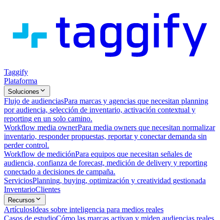
Taggify
Plataforma
Soluciones
Flujo de audiencias
Para marcas y agencias que necesitan planning
por audiencia, selección de inventario, activación contextual y
reporting en un solo camino.
Workflow media owner
Para media owners que necesitan normalizar
inventario, responder propuestas, reportar y conectar demanda sin
perder control.
Workflow de medición
Para equipos que necesitan señales de
audiencia, confianza de forecast, medición de delivery y reporting
conectado a decisiones de campaña.
Servicios
Planning, buying, optimización y creatividad gestionada
Inventario
Clientes
Recursos
Artículos
Ideas sobre inteligencia para medios reales
Casos de estudio
Cómo las marcas activan y miden audiencias reales